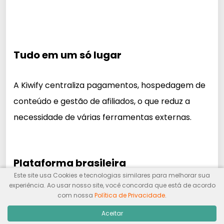
Tudo em um só lugar
A Kiwify centraliza pagamentos, hospedagem de
conteúdo e gestão de afiliados, o que reduz a
necessidade de várias ferramentas externas.
Plataforma brasileira
Este site usa Cookies e tecnologias similares para melhorar sua
experiência. Ao usar nosso site, você concorda que está de acordo
O suporte e a comunicação são voltados ao
com nossa
Política de Privacidade
.
público do Brasil, facilitando a resolução de
Aceitar