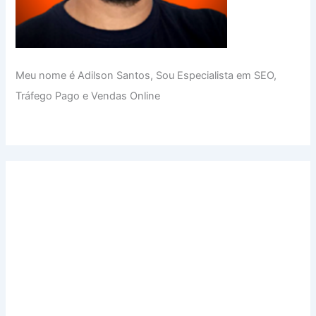
Meu nome é Adilson Santos, Sou Especialista em SEO,
Tráfego Pago e Vendas Online